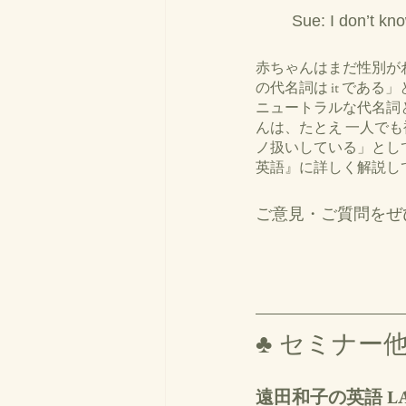
	Sue: I don’t kno
赤ちゃんはまだ性別がわか
の代名詞は it である
ニュートラルな代名詞とし
んは、たとえ 一人でも複数
ノ扱いしている」として嫌
英語』に詳しく解説し
ご意見・ご質問をぜ
♣ セミナー
遠田和子の英語 LAB 