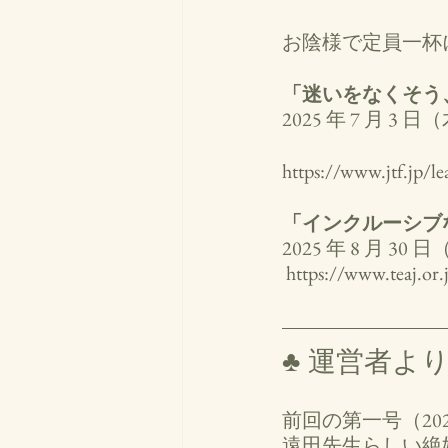
お陰様で定員一杯
「迷いをなくそう
2025 年 7 月 3 
https://www.jtf.jp/l
「インクルーシブ
2025 年 8 月 30 日
https://www.teaj.or
♣ 運営者よ
前回の第一号（202
遠田先生らしい絶