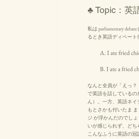
♣ Topic：英
私は parliamenta
るとき英語ディベート仲
	A. I ate fried ch
	B. I ate a fried 
なんと全員が「えっ？
で英語を話しているの
ん）。一方、英語ネイティ
もとさかも付いたま 
ジ が浮かんだのでしょ
いが感じられず、どち
こんなふうに英語の冠