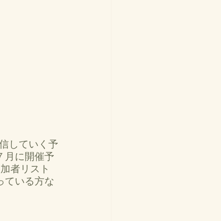
発 信していく予
７月に開催予
。参加者リスト
っている方な