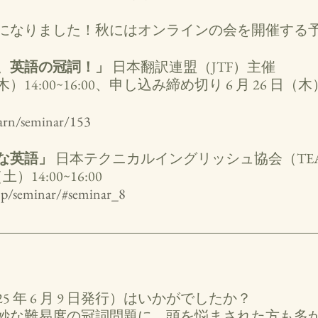
になりました！秋にはオンラインの会を開催する予
、英語の冠詞！」
 日本翻訳連盟（JTF）主催 
日（木）14:00~16:00、申し込み締め切り 6 月 26 日（木
earn/seminar/153
な英語」
 日本テクニカルイングリッシュ協会（TEA
（土）14:00~16:00
.jp/seminar/#seminar_8
り
5 年 6 月 9 日発行）はいかがでしたか？ 
妙な難易度の冠詞問題に、頭を悩まされた方も多か