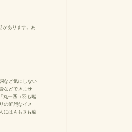
いた時期があります。あ
詞など気にしない
論などできませ
 は「丸一匹（羽も嘴
リの鮮烈なイメー
にはＡも B も違