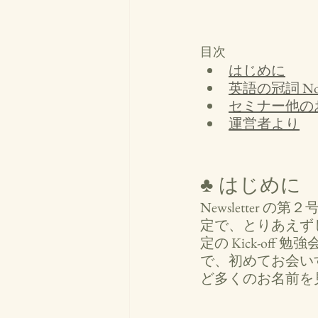
目次
はじめに
英語の冠詞 No
セミナー他の
運営者より
♣ はじめに
Newslette
定で、とりあえず
定の Kick-o
で、初めてお会い
ど多くのお名前を