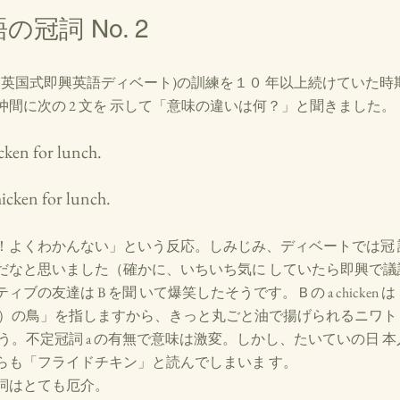
語の冠詞 No. 2
ry debate (英国式即興英語ディベート)の訓練を１０ 年以上続けて
間に次の 2 文を 示して「意味の違いは何？」と聞きました。 
icken for lunch. 
chicken for lunch. 
！よくわかんない」という反応。しみじみ、ディベートでは冠 
だなと思いました（確かに、いちいち気に していたら即興で議
ブの友達は B を聞 いて爆笑したそうです。Ｂの a chicken
ま）の鳥」を指しますから、きっと丸ごと油で揚げられるニワト
う。不定冠詞 a の有無で意味は激変。しかし、たいていの日 本人
らも「フライドチキン」と読んでしまいま す。
詞はとても厄介。 