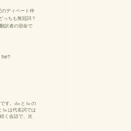
上記のディベート仲
ら、どっちも無冠詞？
う翻訳者の宿命で 
) he? 
。she と he の
e と he は代名詞では
。 続く会話で、次