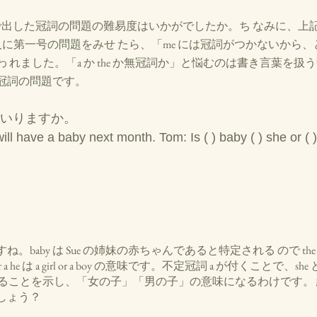
r 第一号で出した冠詞の問題の難易度はいかがでしたか。ち なみに、
 な一人に第一号の問題をみせ たら、「me には冠詞がつかないか
 れました。「a か the か無冠詞か」と悩むのは書き言葉を扱
冠詞の問題です。
はいりますか。 
will have a baby next month. Tom: Is ( ) baby ( ) she or ( 
baby は Sue の姉妹の赤ちゃんであると特定される ので the です
r a he は a girl or a boy の意味です。不定冠詞 a が付くことで、sh
 名詞であることを示し、「女の子」「男の子」の意味になるわけです
しょう？