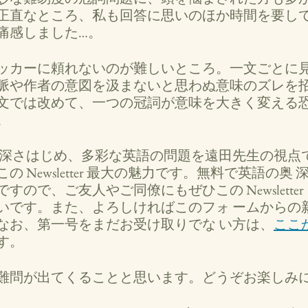
正直なところ、私も回答に思いのほか時間を要して
痛感しました…。 
ッカーに頼れないのが難しいところ。一文ごとに見
脈や作者の意図を汲まないと思わぬ意味のズレを招
文では改めて、一つの冠詞が意味を大きく変える恐
。
 Newsletter 最大の魅力です。無料で英語の奥
すので、ご友人やご同僚にもぜひこの Newslette
いです。また、よろしければこのフォ ームからの
なお、第一号をまだお受け取りでな い方は、
ここ
す。 
難問が出てくることと思います。どうぞお楽しみ