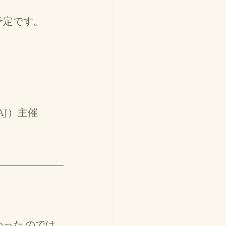
定です。 
） 
J）主催 
った のでは