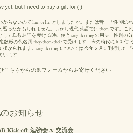
w yet, but I need to buy a gift for ( ).
らないので him or her としましたか。または昔、「性 別
」と習ったかもしれません。しかし現代 英語では them です。
て単数名詞を 受ける時に使う singular they の用法。性別
形の代名詞 they/them/their で受けます。今の時代に it を
がられます。singular they については 今年２月に刊行し
ています
ひこちらからの📃フォームからお寄せください
他のお知らせ
Kick-off 勉強会 & 交流会 