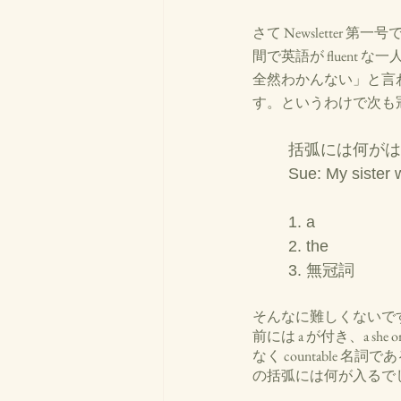
さて Newslette
間で英語が fluent
全然わかんない」と言わ
す。というわけで次も
	括弧には何が
	Sue: My sister 
	1. a
	2. the 
	3. 無冠詞
そんなに難しくないですね。
前には a が付き、a she o
なく countable
の括弧には何が入るで