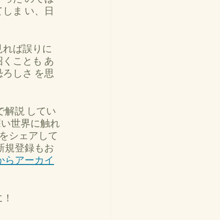
しま い、日
れば誤りに 
くことも あ
ろしさ を思
 深い世界に触れ
r をシェアして
新規登録もお
からアーカイ
に！