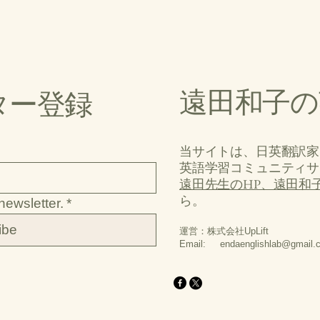
遠田和子の
ター登録
当サイトは、日英翻訳家
英語学習コミュニティサ
遠田先生のHP、遠田和子のW
ら。
newsletter.
*
ibe
運営：株式会社UpLift
Email:
endaenglishlab@gmail.