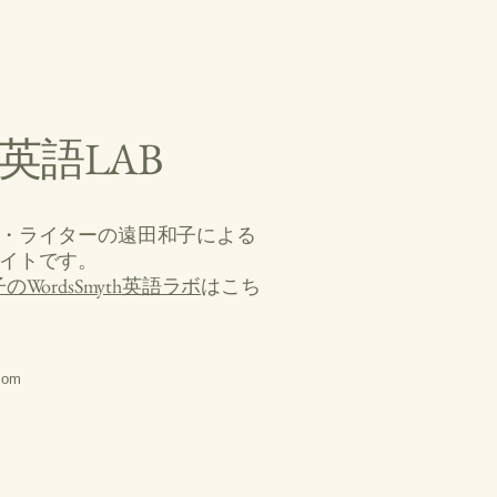
英語LAB
・ライターの遠田和子
による
イトです。
ordsSmyth英語ラボ
はこち
com