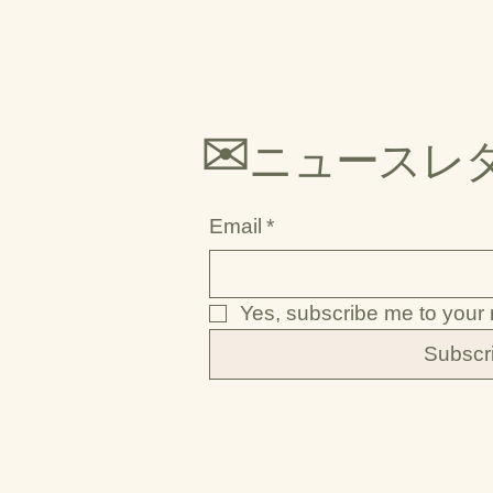
​✉
ニュースレ
Email
*
Yes, subscribe me to your 
Subscr