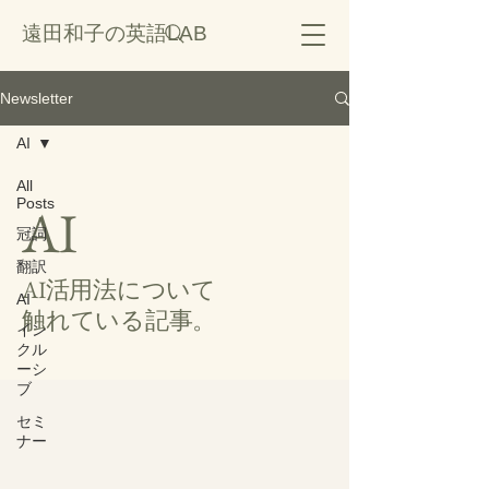
遠田和子の英語LAB
Newsletter
AI
All
Posts
AI
冠詞
翻訳
AI活用法について
AI
触れている記事。
イン
クル
ーシ
ブ
セミ
ナー